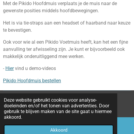
Met de Pikido Hoofdmuis verplaats je de muis naar de
gewenste posities middels hoofdbewegingen.
Het is via tie-straps aan een headset of haarband naar keuze
te bevestigen.
Ook voor wie al een Pikido Voetmuis heeft, kan het een fijne
aanvulling ter afwisseling zijn. Je kunt er bijvoorbeeld ook
makkelijk onderuitliggend mee werken.
-
Hier
vind u demo-videos
Pikido Hoofdmuis bestellen
Deze website gebruikt cookies voor analyse-
© 2022 Pikido anti RSI hulpmiddelen
algemene
doeleinden en/of het tonen van advertenties. Door
voorwaarden (en+nl)
gebruik te blijven maken van de site gaat u hiermee
akkoord.
Akkoord
E-mailadres
Telefoonnummer
Kaart