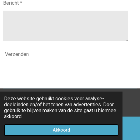
Bericht *
Verzenden
Deze website gebruikt cookies voor analyse-
© 2022 Pikido anti RSI hulpmiddelen
algemene
doeleinden en/of het tonen van advertenties. Door
voorwaarden (en+nl)
gebruik te blijven maken van de site gaat u hiermee
akkoord.
Akkoord
E-mailadres
Telefoonnummer
Kaart