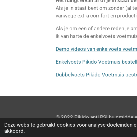
Het hangt ervan af of je in staat b
Als je in staat bent om zonder (al t
vanwege extra comfort en producti
Als je om een of andere reden je ar
ik van harte de enkelvoets voetmu
Demo videos van enkelvoets voetm
Enkelvoets Pikido Voetmuis bestel
Dubbelvoets Pikido Voetmuis beste
© 2022 Pikido anti RSI hulpmidde
Deze website gebruikt cookies voor analyse-doeleinden en
akkoord.