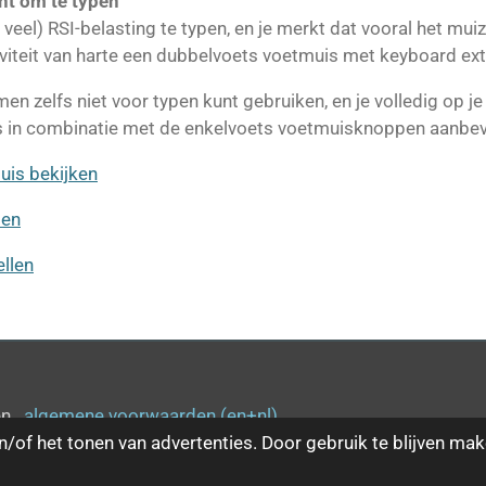
ent om te typen
e veel) RSI-belasting te typen, en je merkt dat vooral het mu
viteit van harte een dubbelvoets voetmuis met keyboard ext
men zelfs niet voor typen kunt gebruiken, en je volledig op 
is in combinatie met de enkelvoets voetmuisknoppen aanbev
uis bekijken
len
llen
len
algemene voorwaarden (en+nl)
/of het tonen van advertenties. Door gebruik te blijven mak