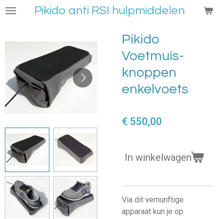
Pikido anti RSI hulpmiddelen
Ga
direct
naar
Pikido
de
Voetmuis-
hoofdinhoud
knoppen
enkelvoets
€ 550,00
In winkelwagen
Via dit vernunftige
apparaat kun je op