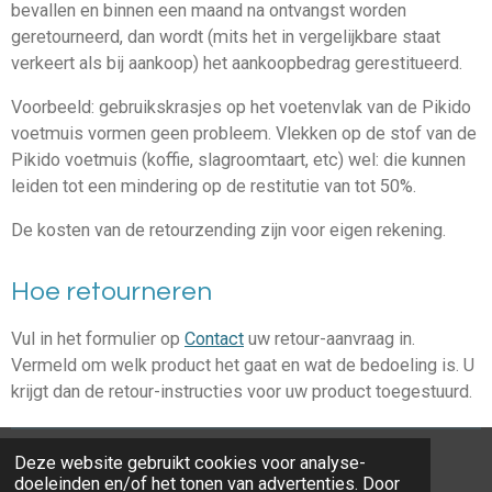
bevallen en binnen een maand na ontvangst worden
geretourneerd, dan wordt (mits het in vergelijkbare staat
verkeert als bij aankoop) het aankoopbedrag gerestitueerd.
Voorbeeld: gebruikskrasjes op het voetenvlak van de Pikido
voetmuis vormen geen probleem. Vlekken op de stof van de
Pikido voetmuis (koffie, slagroomtaart, etc) wel: die kunnen
leiden tot een mindering op de restitutie van tot 50%.
De kosten van de retourzending zijn voor eigen rekening.
Hoe retourneren
Vul in het formulier op
Contact
uw retour-aanvraag in.
Vermeld om welk product het gaat en wat de bedoeling is. U
krijgt dan de retour-instructies voor uw product toegestuurd.
Deze website gebruikt cookies voor analyse-
© 2022 Pikido anti RSI hulpmiddelen
algemene
doeleinden en/of het tonen van advertenties. Door
voorwaarden (en+nl)